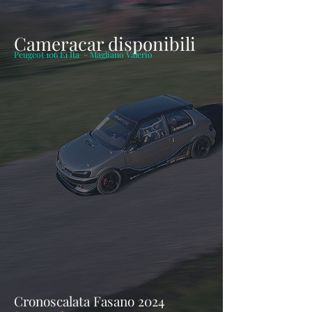
Cameracar disponibili
Peugeot 106 E1 Ita - Magliano Valerio
Cronoscalata Fasano 2024