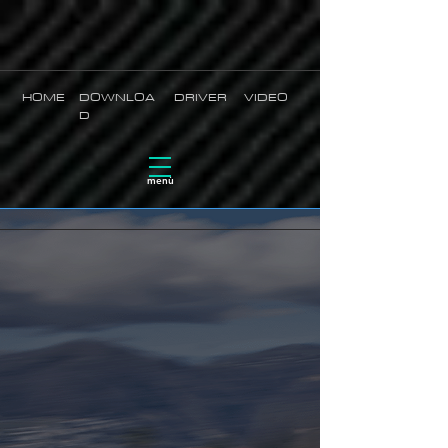
HOME
DOWNLOA
DR
IVER
VID
EO
D
menù