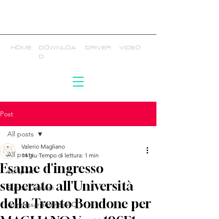
HOME
DOWNLOA
DR
IVER
VID
EO
D
menù
Post
All posts
Valerio Magliano
All posts
14 giu
Tempo di lettura: 1 min
Esame d'ingresso
aci sport
superato all'Università
Sticchi Damiani
della Trento Bondone per
commissariamento ACI