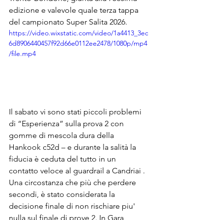
edizione e valevole quale terza tappa 
del campionato Super Salita 2026.   
https://video.wixstatic.com/video/1a4413_3ec
6d8906440457f92d66e0112ee2478/1080p/mp4
/file.mp4
Il sabato vi sono stati piccoli problemi 
di “Esperienza” sulla prova 2 con 
gomme di mescola dura della 
Hankook c52d – e durante la salità la 
fiducia è ceduta del tutto in un 
contatto veloce al guardrail a Candriai . 
Una circostanza che più che perdere 
secondi, è stato considerata la 
decisione finale di non rischiare piu' 
nulla sul finale di prove 2. In Gara