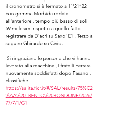
il cronometro si è fermato a 11’21”22 
con gomma Morbida rodata 
all'anteriore , tempo più basso di soli 
59 millesimi rispetto a quello fatto 
registrare da D'acri su Saxo' E1 , Terzo a 
seguire Ghirardo su Civic .
 Si ringraziano le persone che vi hanno 
lavorato alla macchina , I fratelli Ferrara 
nuovamente soddisfatti dopo Fasano . 
classifiche
https://salita.ficr.it/#/SAL/results/75%C2
%AA%20TRENTO%20BONDONE/2026/
77/7/1/G1